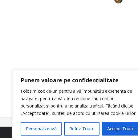
Leave a Reply
Punem valoare pe confidențialitate
Folosim cookie-uri pentru a vă îmbunătăți experiența de
You must be
logged in
to post a comment.
navigare, pentru a vă oferi reclame sau conținut
personalizat și pentru a ne analiza traficul. Făcând clic pe
„Accept toate”, sunteți de acord cu utilizarea cookie-urilor.
Personalizează
Refuz Toate
Accept Toate