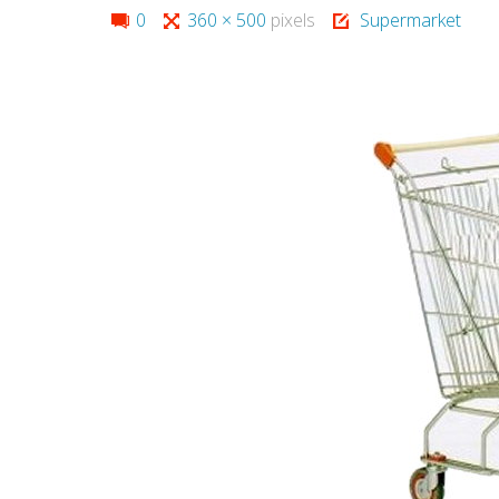
Full
0
360 × 500
pixels
Supermarket
size