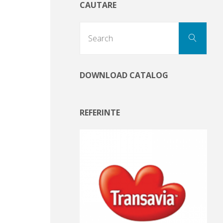
CAUTARE
Sear
Search
for:
DOWNLOAD CATALOG
REFERINTE