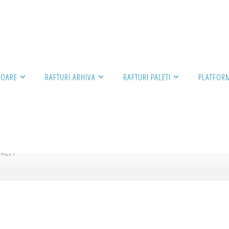
SOARE
RAFTURI ARHIVA
RAFTURI PALETI
PLATFOR
ket1